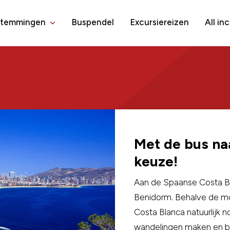
stemmingen
Buspendel
Excursiereizen
All in
Met de bus na
keuze!
Aan de Spaanse Costa Blan
Benidorm. Behalve de mo
Costa Blanca natuurlijk 
wandelingen maken en bij 