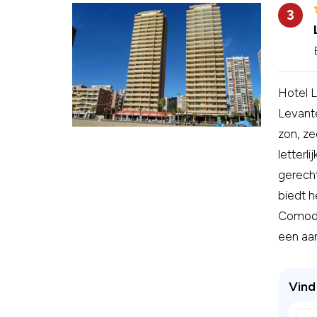
3
Hotel 
Levante
zon, ze
letterli
gerecht
biedt h
Comodor
een aan
Vind 