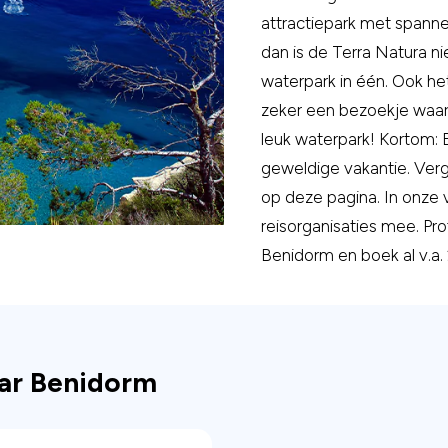
attractiepark met spanne
dan is de Terra Natura ni
waterpark in één. Ook he
zeker een bezoekje waar
leuk waterpark! Kortom: B
geweldige vakantie. Verg
op deze pagina. In onze v
reisorganisaties mee. Pro
Benidorm en boek al v.a. 2
aar Benidorm