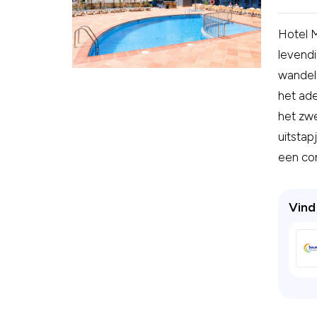
Hotel M
levendi
wandel 
het ade
het zwe
uitstap
een com
Vind 