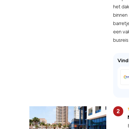
het dak
binnen 
barretj
een vak
busreis 
Vind 
2