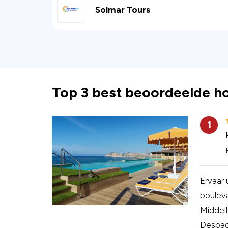
Solmar Tours
Top 3 best beoordeelde ho
1
Ervaar 
bouleva
Middell
Despaci